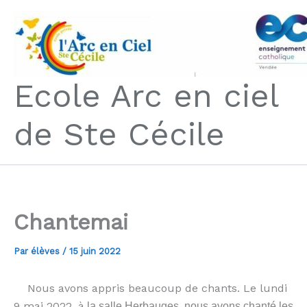
Aller
au
contenu
Ecole Arc en ciel
de Ste Cécile
Chantemai
Par
élèves
/
15 juin 2022
Nous avons appris beaucoup de chants. Le lundi
9 mai 2022, à
la salle Herbauges,
nous avons chanté les